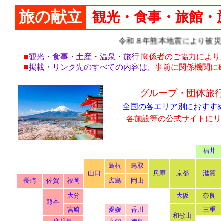
旅の献立
観光・食事・旅館・
令和８年熊本地震により被災さ
■
観光・食事・土産・温泉・旅行
関係者のご協力により
■
掲載・リンク先のすべての内容は、
事前に関係機関に
グループ・団体旅
全国の各エリア別におすす
各施設等の公式サイトにリ
福井
島根
鳥取
山口
兵庫
京都
滋賀
長崎
佐賀
福岡
広島
岡山
大分
大阪
奈良
熊本
宮崎
愛媛
香川
三重
和歌山