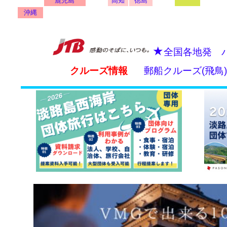
鹿児島
高知
徳島
沖縄
★
全国各地発 
クルーズ情報
郵船クルーズ(飛鳥)