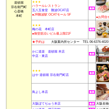
★★★
道頓堀
ハラールレストラン
宗右衛門町
五八五食堂 難波OCAT店
心斎橋
●JR難波駅 OCATモール 5F
本町
●お問合
★★★
梅の花 本町店
●御堂筋沿いビル最上階21F
★予約は
大阪案内所センター TEL 06-6376-4020
かに道楽 道頓堀 本店
中店・東店
★★★
はや 道頓堀 宗右衛門町店
鳥よし本店
大阪ぼてぢゅう本店
大阪名物