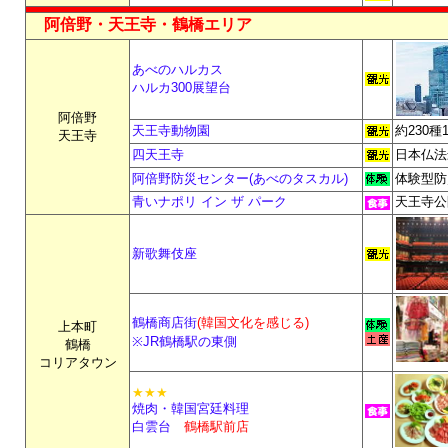
阿倍野・天王寺・鶴橋エリア
あべのハルカス
ハルカ300展望台
阿倍野
天王寺動物園
約230
天王寺
四天王寺
日本仏法
阿倍野防災センター(あべのタスカル)
体験型防
青いナポリ イン ザ パーク
天王寺公
新歌舞伎座
鶴橋商店街
(韓国文化を感じる)
上本町
※JR鶴橋駅の東側
鶴橋
コリアタウン
★★★
焼肉・韓国宮廷料理
白雲台
鶴橋駅前店