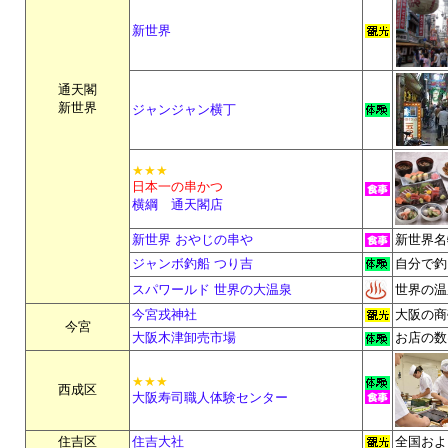
新世界
通天閣
新世界
ジャンジャン横丁
★★★
日本一の串かつ
横綱 通天閣店
新世界 おやじの串や
新世界名
ジャンボ釣船 つり吉
自分で釣
スパワールド 世界の大温泉
世界の温
今宮戎神社
大阪の商
今宮
大阪木津卸売市場
お店の数
★★★
西成区
大阪寿司職人体験センター
住吉区
住吉大社
全国およ