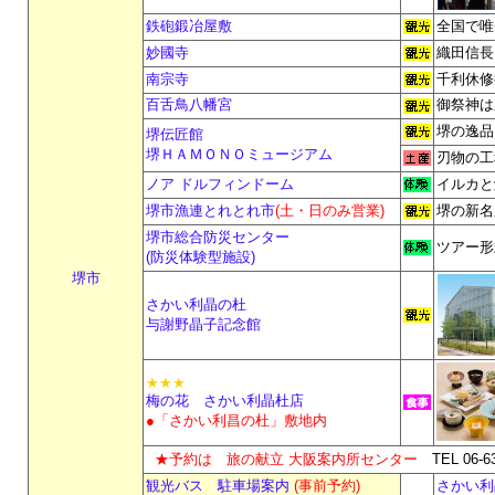
鉄砲鍛冶屋敷
全国で唯
妙國寺
織田信長
南宗寺
千利休修
百舌鳥八幡宮
御祭神は
堺の逸品
堺伝匠館
堺ＨＡＭＯＮＯミュージアム
刃物の工
ノア ドルフィンドーム
イルカと
堺市漁連とれとれ市
(土・日のみ営業)
堺の新名
堺市総合防災センター
ツアー形
(防災体験型施設)
堺市
さかい利晶の杜
与謝野晶子記念館
★★★
梅の花 さかい利晶杜店
●「さかい利昌の杜」敷地内
★予約は
旅の献立
大阪案内所センター
TEL 06-63
観光バス 駐車場案内
(事前予約)
さかい