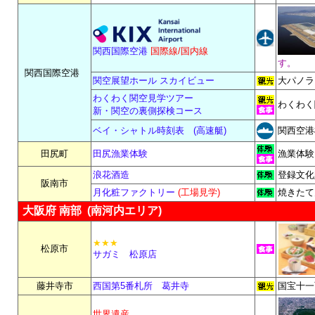
関西国際空港
国際線/国内線
す。
関西国際空港
関空展望ホール スカイビュー
大パノラ
わくわく関空見学ツアー
わくわく
新・関空の裏側探検コース
ベイ・シャトル時刻表 (高速艇)
関西空港
田尻町
田尻漁業体験
漁業体験
浪花酒造
登録文化
阪南市
月化粧ファクトリー
(工場見学)
焼きたて
大阪府 南部 (南河内エリア)
★★★
松原市
サガミ 松原店
藤井寺市
西国第5番札所 葛井寺
国宝十一
世界遺産