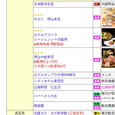
大寺餅河合堂
与謝野晶
★★★
サガミ 堺山本店
★★★
ホテルアゴーラ
リージェンシー大阪堺
●南海本線 堺駅直結
★★★
堺はや総本店
●阪神ICより5分
※大型バス駐車8台可
ホテルサンプラザ堺ANNEX
ランチ、
シティホテル青雲荘
秤目御膳
山海料理 仁志乃
山海料理
毎日が収
ハーベストの丘
バーベキ
南楽園
観光農園
高石市
大阪ガス ガス科学館
(工場見学)
展示館見