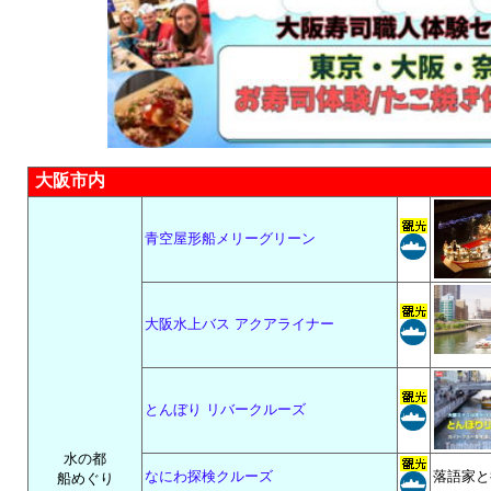
大阪市内
青空屋形船メリーグリーン
大阪水上バス アクアライナー
とんぼり リバークルーズ
水の都
なにわ探検クルーズ
落語家と
船めぐり