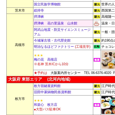
国立民族学博物館
世界の人
茨木市
総持寺
西国第二
摂津峡
高槻随一
摂津峡 花の里温泉 山水館
温泉・日
阿武山地震・防災サイエンスミュージ
一般・団
アム
今城塚古墳・古代歴史館
約190
高槻市
明治なるほどファクトリー
(工場見学)
チョコレ
★★★
梅の花 高槻店
※名神 茨木ICから10分
★予約は
大阪案内所センター TEL 06-6376-4020
F
大阪府 東部エリア (北河内地域)
枚方宿鍵屋資料館
江戸時代
旧田中家鋳物民俗資料館
江戸時代
枚方市
★★★
和楽心 枚方店
●大型バス駐車OK