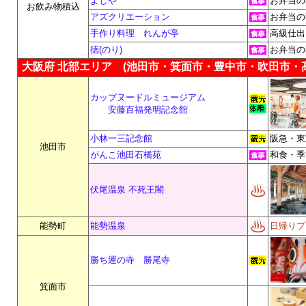
よしや
お弁当の
お飲み物積込
アズクリエーション
お弁当の
手作り料理 れんが亭
高級仕出
徳(のり)
お弁当の
大阪府 北部エリア
(池田市・箕面市・豊中市・吹田市・
カップヌードルミュージアム
安藤百福発明記念館
小林一三記念館
阪急・東
池田市
がんこ池田石橋苑
和食・季
伏尾温泉 不死王閣
能勢町
能勢温泉
日帰りプ
勝ち運の寺 勝尾寺
箕面市