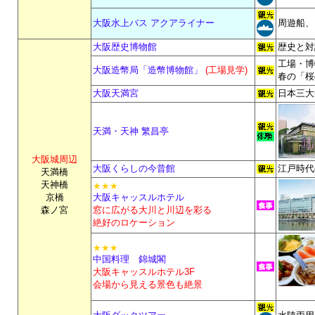
大阪水上バス アクアライナー
周遊船、
大阪歴史博物館
歴史と対
工場・博
大阪造幣局「造幣博物館」
(工場見学)
春の「桜
大阪天満宮
日本三大
天満・天神 繁昌亭
大阪城周辺
大阪くらしの今昔館
江戸時代
天満橋
天神橋
★★★
京橋
大阪キャッスルホテル
森ノ宮
窓に広がる大川と川辺を彩る
絶好のロケーション
★★★
中国料理 錦城閣
大阪キャッスルホテル3F
会場から見える景色も絶景