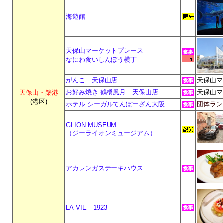
海遊館
天保山マーケットプレース
なにわ食いしんぼう横丁
がんこ 天保山店
天保山マ
お好み焼き 鶴橋風月 天保山店
天保山マ
天保山・築港
(港区)
ホテル シーガルてんぽーざん大阪
団体ラン
GLION MUSEUM
（ジーライオンミュージアム）
アカレンガステーキハウス
LA VIE 1923