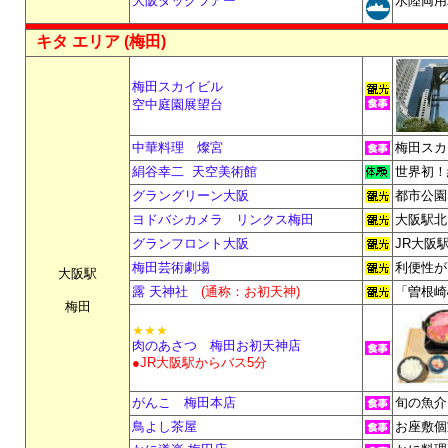
大阪ダックツアー
水陸両用
キタ エリア (梅田)
梅田スカイビル
空中庭園展望台
中華料理 燦宮
梅田スカ
絹谷幸二
天空美術館
世界初！
グラングリーン大阪
都市公園
ヨドバシカメラ リンクス梅田
大阪駅北
グランフロント大阪
JR大阪
梅田芸術劇場
利便性が
大阪駅
露 天神社
(通称：お初天神)
「曽根崎
梅田
★★★
肉のあさつ 梅田お初天神店
●JR大阪駅からバス5分
がんこ 梅田本店
旬の魚介
鳥よし茶屋
お座敷個