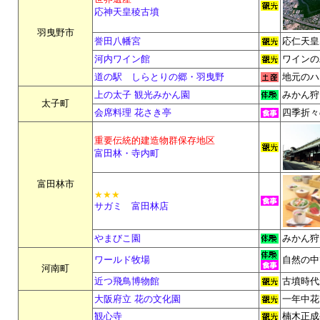
応神天皇稜古墳
羽曳野市
誉田八幡宮
応仁天皇
河内ワイン館
ワインの
道の駅 しらとりの郷・羽曳野
地元のハ
上の太子 観光みかん園
みかん狩
太子町
会席料理 花さき亭
四季折々
重要伝統的建造物群保存地区
富田林・寺内町
富田林市
★★★
サガミ 富田林店
やまびこ園
みかん狩
ワールド牧場
自然の中
河南町
近つ飛鳥博物館
古墳時代
大阪府立 花の文化園
一年中花
観心寺
楠木正成