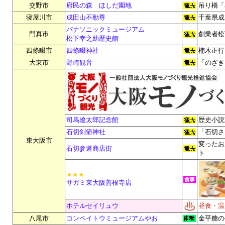
交野市
府民の森 ほしだ園地
吊り橋「
寝屋川市
成田山不動尊
千葉県成
パナソニックミュージアム
門真市
創業者松
松下幸之助歴史館
四條畷市
四條畷神社
楠木正行
大東市
野崎観音
「のざき
司馬遼太郎記念館
歴史小説
石切剣箭神社
「石切さ
東大阪市
変ったお
石切参道商店街
ト
★★★
サガミ東大阪善根寺店
ホテルセイリュウ
昼食・温
八尾市
コンペイトウミュージアムやお
金平糖の