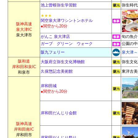
池上曽根弥生学習館
弥生時代
★★★
関空泉大津ワシントンホテル
阪神高速
●関空から20分
泉大津IC
泉大津市
がんこ 泉大津店
旬の魚介
ガーブ グリーン ウォーク
公園の中
阪九フェリー
泉大津～
阪和道
大阪府立弥生文化博物館
弥生文化
岸和田和泉IC
久保惣記念美術館
東洋古美
和泉市
岸和田城
●関空から20分
岸和田だんじり会館
阪神高速
岸和田南IC
岸和田市
岸和田だんじり祭り