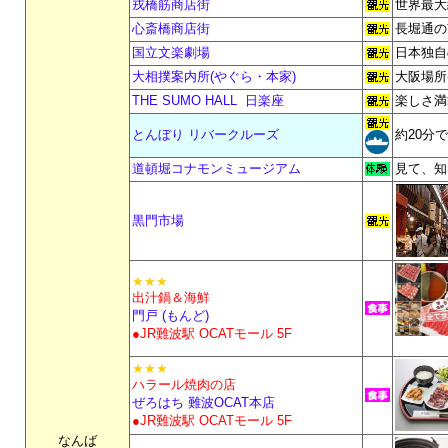
戎橋筋商店街
世界最大
心斎橋商店街
長堀通の
国立文楽劇場
日本独自
大相撲案内所(やぐら・本家)
大阪場所
THE SUMO HALL 日楽座
楽しさ満
とんぼり リバークルーズ
約20分
道頓堀コナモンミュージアム
見て、知
黒門市場
★★★
出汁鍋＆海鮮
門戸 (もんど)
●JR難波駅 OCATモール 5F
★★★
ハラール焼肉の店
ぜろはち 難波OCAT本店
●JR難波駅 OCATモール 5F
なんば