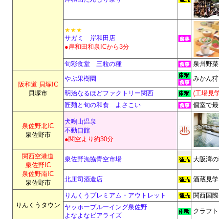
★★★
サガミ 岸和田店
●岸和田和泉ICから3分
旬彩食堂 三粒の種
泉州野菜
やぶ果樹園
みかん狩
阪和道 貝塚IC
貝塚市
明治なるほどファクトリー関西
(工場見
匠麺
と旬の和食 よさこい
個室で最
犬鳴山温泉
泉佐野北IC
不動口館
泉佐野市
●関空より約30分
関西空港道
泉佐野漁協青空市場
大阪湾の
泉佐野IC
泉佐野南IC
北庄司酒造店
酒蔵見学
泉佐野市
りんくうプレミアム・アウトレット
関西国際
りんくうタウン
ヤッホーブルーイング泉佐野
クラフト
よなよなビアライズ