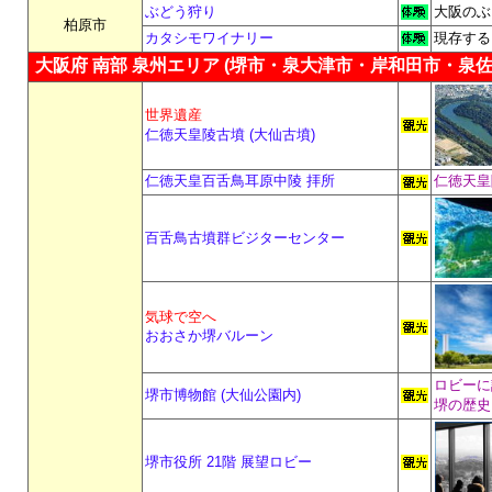
ぶどう狩り
大阪のぶ
柏原市
カタシモワイナリー
現存する
大阪府 南部 泉州エリア (堺市・泉大津市・岸和田市・泉佐
世界遺産
仁徳天皇陵古墳 (大仙古墳)
仁徳天皇百舌鳥耳原中陵 拝所
仁徳天皇
百舌鳥古墳群ビジターセンター
気球で空へ
おおさか堺バルーン
ロビーに
堺市博物館 (大仙公園内)
堺の歴史
堺市役所 21階 展望ロビー